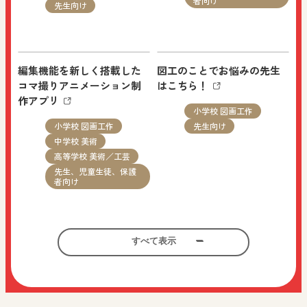
者向け
先生向け
ございますのでお早めにお申し込みください。
NEW
編集機能を新しく搭載した
図工のことでお悩みの先生
2026.08.01
特設サイト
小学校 図画工作
コマ撮りアニメーション制
はこちら！
作アプリ
先生、保護者向け
小学校 図画工作
小学校 図画工作
先生向け
図画工作科ブログ「図工のみかた」：「ともにか
中学校 美術
高等学校 美術／工芸
なでる図工室」第七十三回 “海のしま” を追加しま
先生、児童生徒、保護
した。
者向け
NEW
2026.07.31
すべて表示
ご家庭などでの学習にご活
考える力を育む美術鑑賞教
お知らせ
すべての人向け
用ください！
材
教科全般
小学校 社会
夏季休業のお知らせ
先生、児童生徒、保護
小学校 図画工作