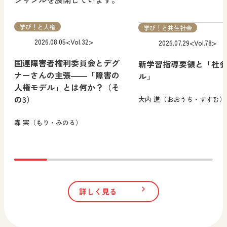
学び！と人権
学び！と共生社会
2026.08.05
<Vol.32>
2026.07.29
<Vol.78>
国連障害者権利委員会とデグ
新学習指導要領と「社
ナーさんの主張――「障害の
ル」
人権モデル」とは何か？（そ
の3）
大内 進（おおうち・すすむ）
森 実（もり・みのる）
詳しく見る