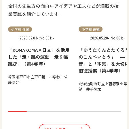
全国の先生方の面白いアイデアや工夫などが満載の授
業実践を紹介しています｡
小学校 体育
小学校 道徳
2026.07.03
<No.001>
2026.05.28
<No.061>
「KOMAKOMA×日文」を活用
「ゆうたくんとたくろ
した「走・跳の運動 走り幅
のこんぺいとう」 ―
跳び」（第4学年）
音」と「本気」を大切
道徳授業（第4学年）
埼玉県戸田市立戸田第一小学校 佐
藤陽介
北海道別海町立上西春別小学
諭 井手隆太