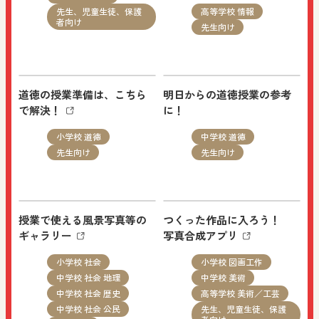
NEW
先生、児童生徒、保護
高等学校 情報
2026.08.03
者向け
先生向け
お知らせ
すべての人向け
日文公式LINEを開設しました。日文公式LINEで
は、実践事例や教科書・指導書の活用方法など授
道徳の授業準備は、こちら
明日からの道徳授業の参考
で解決！
に！
業に役立つ最新情報をお届けします。ぜひ友だち
追加をよろしくお願いいたします。
小学校 道徳
中学校 道徳
先生向け
先生向け
NEW
2026.08.03
教科書・教材
セミナー情報
授業で使える風景写真等の
つくった作品に入ろう！
小学校 社会
先生向け
ギャラリー
写真合成アプリ
小学校 社会
小学校 図画工作
10/3（土）「先生のための教育実践セミナー in 九
中学校 社会 地理
中学校 美術
州 社会科のみかた 国際化時代を見据えた社会
中学校 社会 歴史
高等学校 美術／工芸
科指導の提案」を開催します。定員および締切が
中学校 社会 公民
先生、児童生徒、保護