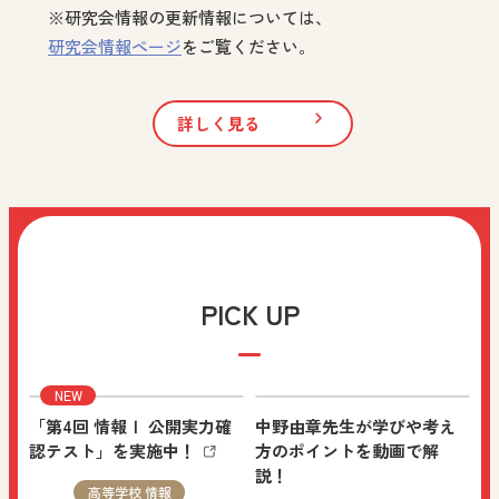
※研究会情報の更新情報については、
中学校 社会 歴史
研究会情報ページ
をご覧ください。
先生、保護者向け
まなびと：「学び！と人権」Vol.32 “国連障害者権
詳しく見る
利委員会とデグナーさんの主張――「障害の人権
モデル」とは何か？（その3）” を追加しました。
NEW
2026.08.05
機関誌・教育情報
PICK UP
小学校 社会
先生向け
その他の教育資料：No.116「楽しい学びdeクラス
をつくる vol.11」を追加しました。
「第4回 情報Ⅰ 公開実力確
中野由章先生が学びや考え
認テスト」を実施中！
方のポイントを動画で解
説！
高等学校 情報