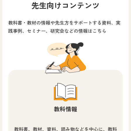
先生向けコンテンツ
小学校 図画工作
中学校 美術
先生、児童生徒、保護
先生、児童生徒、保護
教科書・教材の情報や先生方をサポートする資料、実
者向け
者向け
践事例、セミナー、研究会などの情報はこちら
考える力を身に付けること
図工を愛するすべての人に
ができる！
教科全般
小学校 図画工作
先生、児童生徒、保護
先生、保護者向け
者向け
最新話（第6回）公開中！！
展覧会やワークショップな
教科情報
どを開催！
小学校 道徳
中学校 道徳
小学校 図画工作
教科書、教材、資料、読み物などを中心に、教科
先生向け
中学校 美術