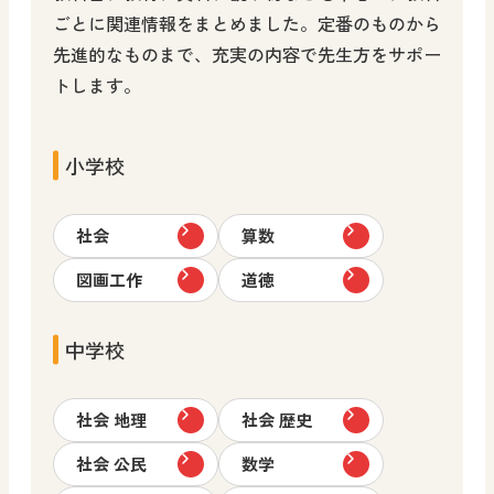
高等学校 美術／工芸
ごとに関連情報をまとめました。定番のものから
すべての人向け
先進的なものまで、充実の内容で先生方をサポー
トします。
小学校
社会
算数
図画工作
道徳
中学校
社会 地理
社会 歴史
社会 公民
数学