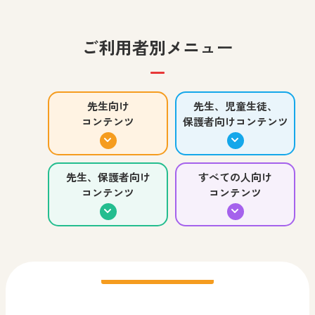
者向け
中学校 社会 歴史
中学校 美術
ご利用者別メニュー
高等学校 美術／工芸
2026.07.30
先生、児童生徒、保護
お知らせ
すべての人向け
者向け
阪急阪神ホールディングス株式会社様主催イベン
先生向け
先生、児童生徒、
ト「ゆめ･まちアクション隊～列車の洗車機の壁を
コンテンツ
保護者向けコンテンツ
コマ撮りアニメーション制
コマ撮りアニメの世界を広
塗ろう！～」のワークショップデザインを日文が
作アプリ
げよう！
担当いたしました。
先生、保護者向け
すべての人向け
小学校 図画工作
小学校 図画工作
コンテンツ
コンテンツ
中学校 美術
中学校 美術
高等学校 美術／工芸
高等学校 美術／工芸
先生、児童生徒、保護
先生、児童生徒、保護
者向け
者向け
小学生のみなさんの作品を
中学生のみなさんの作品を
ご紹介！
ご紹介！