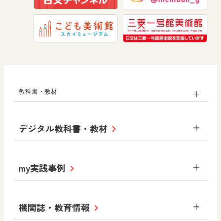
教科書・教材
小学校
デジタル教科書・教材
社会
算数
図画工作
道徳
令和6年度版小学校・
my実践事例
令和7年度版中学校 デジタル教科書
中学校
サポートサイト
小学校
令和3年度版中学校 デジタル教科書・
社会 地理
社会 歴史
社会 公民
機関誌・教育情報
教材サポートサイト
書写（国語）
社会
算数