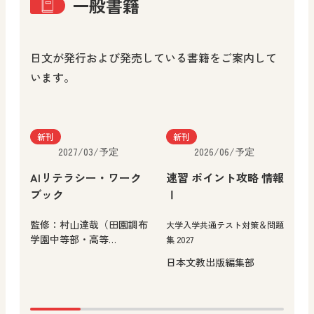
一般書籍
日文が発行および発売している書籍をご案内して
います。
新刊
新刊
2027/03/予定
2026/06/予定
AIリテラシー・ワーク
速習 ポイント攻略 情報
子
ブック
Ⅰ
と
監修：村山達哉（田園調布
大学入学共通テスト対策＆問題
―
学園中等部・高等…
集 2027
め
日本文教出版編集部
小