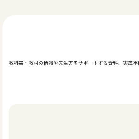
考える力を身に付けることができる！
教科全般
先生、児童生徒、保護者向け
最新話（第6回）公開中！！
小学校 道徳
中学校 道徳
先生向け
教科書・教材の情報や先生方をサポートする資料、実践事