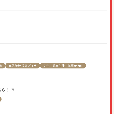
」を開催します。定員および締切がございますのでお早めに
術
高等学校 美術／工芸
先生、児童生徒、保護者向け
ちら！