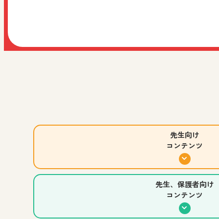
ご家庭などでの学習にご活用ください！
2026.07.30
教科全般
先生、児童生徒、保護者向け
お知らせ
すべての人向け
阪急阪神ホールディングス株式会社様主催イベント「
コマ撮りアニメーション制作アプリ
小学校 図画工作
中学校 美術
高等学校 美術／工芸
先生
先生向け
コンテンツ
小学生のみなさんの作品をご紹介！
小学校 図画工作
先生、児童生徒、保護者向け
先生、保護者向け
コンテンツ