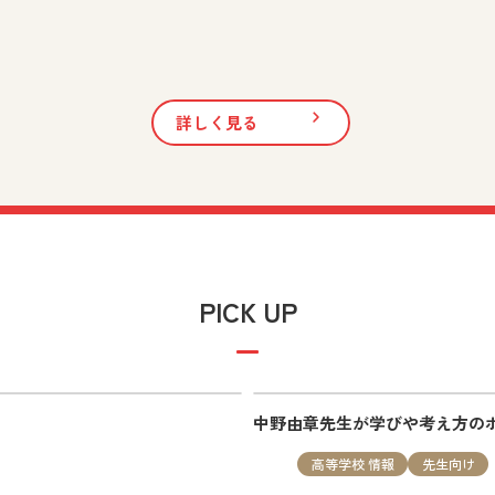
生向け
詳しく見る
 vol.11」を追加しました。
PICK UP
は、実践事例や教科書・指導書の活用方法など授業に役立つ最新
中野由章先生が学びや考え方の
高等学校 情報
先生向け