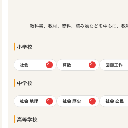
教科書、教材、資料、読み物などを中心に、教
小学校
社会
算数
図画工作
中学校
社会 地理
社会 歴史
社会 公民
高等学校