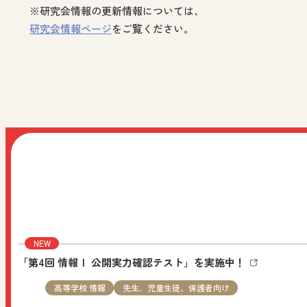
※研究会情報の更新情報については、
研究会情報ページ
をご覧ください。
NEW
2026.08.05
機関誌・教育情報
小学校 社会
先
その他の教育資料：No.116「楽しい学びdeクラスをつくる
NEW
2026.08.03
お知らせ
すべての人向け
日文公式LINEを開設しました。日文公式LINEで
します。
「第4回 情報Ⅰ 公開実力確認テスト」を実施中！
高等学校 情報
先生、児童生徒、保護者向け
NEW
2026.08.03