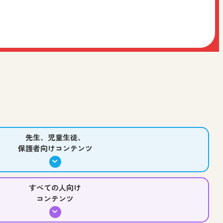
作
中学校 社会 歴史
中学校 美術
高等学校 美術／工芸
ワークショップデザインを日文が担当いたしました。
う！
術
高等学校 美術／工芸
先生、児童生徒、保護者向け
先生、児童生徒、
保護者向けコンテンツ
介！
徒、保護者向け
すべての人向け
コンテンツ