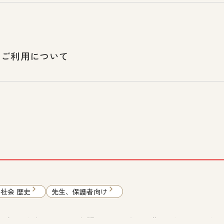
のご利用について
 社会 歴史
先生、保護者向け
利委員会とデグナーさんの主張――「障害の人権モデル」とは何か