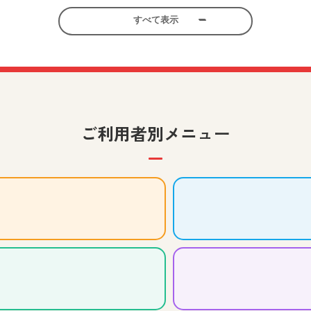
すべて表示
考える力を育む美術鑑賞教材
小学校 社会
小学校 図画工
先生、児童生徒、保護者向け
ゆめ･まちアクション隊～列車の洗車機の壁を塗ろう！～」の
ご利用者別メニュー
コマ撮りアニメの世界を広げよ
、児童生徒、保護者向け
小学校 図画工作
中学校 美
中学生のみなさんの作品をご紹
中学校 美術
先生、児童生