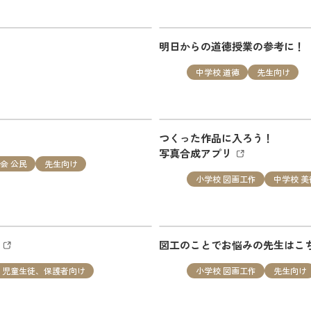
校 社会
先生向け
明日からの道徳授業の参考に！
九州 社会科のみかた 国際化時代を見据えた社会科指導の提案
中学校 道徳
先生向け
つくった作品に入ろう！
、保護者向け
写真合成アプリ
会 公民
先生向け
小学校 図画工作
中学校 美
工室」第七十三回 “海のしま” を追加しました。
リ
図工のことでお悩みの先生はこ
、児童生徒、保護者向け
小学校 図画工作
先生向け