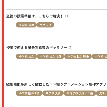
教科書・教材
セミナー情報
小学
道徳の授業準備は、こちらで解決！
10/3（土）「先生のための教育実践セミナー in 
お申し込みください。
小学校 道徳
先生向け
NEW
2026.08.01
授業で使える風景写真等のギャラリー
特設サイト
小学校 図画工作
先生
小学校 社会
中学校 社会 地理
中学校 社会 歴史
中学校 社
図画工作科ブログ「図工のみかた」：「ともにかなでる図
NEW
編集機能を新しく搭載したコマ撮りアニメーション制作アプ
2026.07.31
お知らせ
すべての人向け
小学校 図画工作
中学校 美術
高等学校 美術／工芸
先生
夏季休業のお知らせ